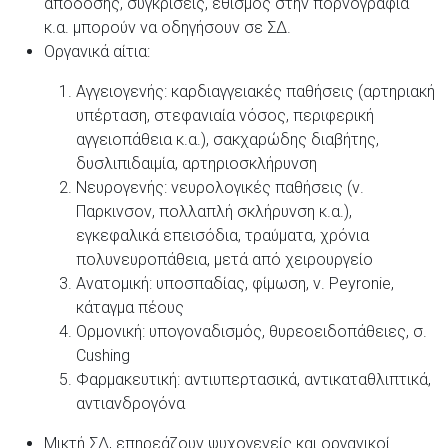
απόδοσης, συγκρίσεις, εθισμός στην πορνογραφία
κ.α. μπορούν να οδηγήσουν σε ΣΔ.
Οργανικά αίτια:
Αγγειογενής: καρδιαγγειακές παθήσεις (αρτηριακή
υπέρταση, στεφανιαία νόσος, περιφερική
αγγειοπάθεια κ.α.), σακχαρώδης διαβήτης,
δυσλιπιδαιμία, αρτηριοσκλήρυνση
Νευρογενής: νευρολογικές παθήσεις (ν.
Παρκινσον, πολλαπλή σκλήρυνση κ.α.),
εγκεφαλικά επεισόδια, τραύματα, χρόνια
πολυνευροπάθεια, μετά από χειρουργείο
Ανατομική: υποσπαδίας, φίμωση, ν. Peyronie,
κάταγμα πέους
Ορμονική: υπογοναδισμός, θυρεοειδοπάθειες, σ.
Cushing
Φαρμακευτική: αντιυπερτασικά, αντικαταθλιπτικά,
αντιανδρογόνα
Μικτή ΣΔ, επηρεάζουν ψυχογενείς και οργανικοί